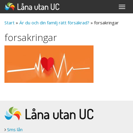
Toggle
naviga
Start
»
Är du och din familj rätt försäkrad?
»
forsakringar
forsakringar
Sms lån