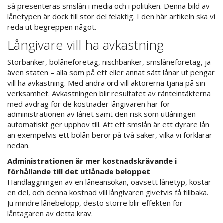
så presenteras smslån i media och i politiken. Denna bild av
lånetypen är dock till stor del felaktig. I den här artikeln ska vi
reda ut begreppen något.
Långivare vill ha avkastning
Storbanker, bolåneföretag, nischbanker, smslåneföretag, ja
även staten – alla som på ett eller annat sätt lånar ut pengar
vill ha avkastning. Med andra ord vill aktörerna tjäna på sin
verksamhet. Avkastningen blir resultatet av ränteintäkterna
med avdrag för de kostnader långivaren har för
administrationen av lånet samt den risk som utlåningen
automatiskt ger upphov till. Att ett smslån är ett dyrare lån
än exempelvis ett bolån beror på två saker, vilka vi förklarar
nedan.
Administrationen är mer kostnadskrävande i
förhållande till det utlånade beloppet
Handläggningen av en låneansökan, oavsett lånetyp, kostar
en del, och denna kostnad vill långivaren givetvis få tillbaka.
Ju mindre lånebelopp, desto större blir effekten för
låntagaren av detta krav.