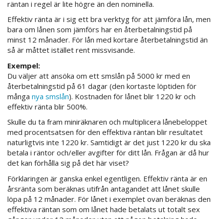
räntan i regel är lite högre än den nominella.
Effektiv ränta är i sig ett bra verktyg för att jämföra lån, men
bara om lånen som jämförs har en återbetalningstid på
minst 12 månader. För lån med kortare återbetalningstid än
så är måttet istället rent missvisande.
Exempel:
Du väljer att ansöka om ett smslån på 5000 kr med en
återbetalningstid på 61 dagar (den kortaste löptiden för
många
nya smslån
). Kostnaden för lånet blir 1220 kr och
effektiv ränta blir 500%.
Skulle du ta fram miniräknaren och multiplicera lånebeloppet
med procentsatsen för den effektiva räntan blir resultatet
naturligtvis inte 1220 kr. Samtidigt är det just 1220 kr du ska
betala i räntor och/eller avgifter för ditt lån. Frågan är då hur
det kan förhålla sig på det här viset?
Förklaringen är ganska enkel egentligen. Effektiv ränta är en
årsränta som beräknas utifrån antagandet att lånet skulle
löpa på 12 månader. För lånet i exemplet ovan beräknas den
effektiva räntan som om lånet hade betalats ut totalt sex